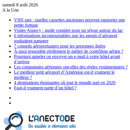
samedi 8 août 2026
A la Une
VHS rare : quelles cassettes anciennes peuvent rapporter une
petite fortune
Visiter Annecy : guide complet pour un séjour autour du lac
6 informations incontournables que les agents d’aéroport
souhaitent partager
7 conseils aéroportuaires pour les personnes âgées
À quoi ressemble réellement le métier de contrôleur aérien ?
Pourquoi appeler ou envoyer un e-mail à votre hôtel avant
d’arriver
Les compagnies aériennes ont-elles des règles vestimentaires ?
Le meilleur petit aéroport d’Amérique est-il vraiment le
meilleur ?
4 destinations étonnantes où tout le monde part en 2026
Faut-il vraiment partir d’un hôtel ?
Sidebar
(barre
Article
latérale)
Aléatoire
Menu