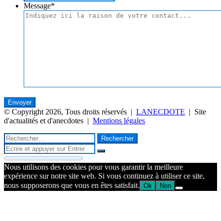
Message
*
© Copyright 2026, Tous droits réservés |
LANECDOTE
| Site
d'actualités et d'anecdotes |
Mentions légales
Facebook
Twitter
WhatsApp
Telegram
Bouton
Fermer
Rechercher :
retour
Fermer
en
Rechercher
haut
Nous utilisons des cookies pour vous garantir la meilleure
de
expérience sur notre site web. Si vous continuez à utiliser ce site,
la
nous supposerons que vous en êtes satisfait.
Ok
Non
page