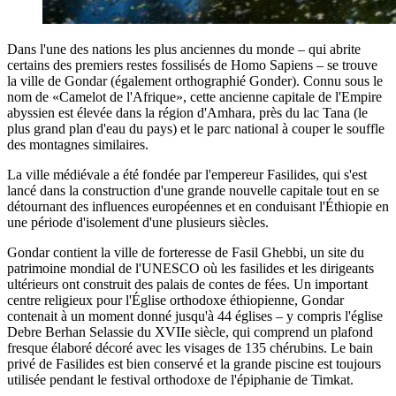
Dans l'une des nations les plus anciennes du monde – qui abrite
certains des premiers restes fossilisés de Homo Sapiens – se trouve
la ville de Gondar (également orthographié Gonder). Connu sous le
nom de «Camelot de l'Afrique», cette ancienne capitale de l'Empire
abyssien est élevée dans la région d'Amhara, près du lac Tana (le
plus grand plan d'eau du pays) et le parc national à couper le souffle
des montagnes similaires.
La ville médiévale a été fondée par l'empereur Fasilides, qui s'est
lancé dans la construction d'une grande nouvelle capitale tout en se
détournant des influences européennes et en conduisant l'Éthiopie en
une période d'isolement d'une plusieurs siècles.
Gondar contient la ville de forteresse de Fasil Ghebbi, un site du
patrimoine mondial de l'UNESCO où les fasilides et les dirigeants
ultérieurs ont construit des palais de contes de fées. Un important
centre religieux pour l'Église orthodoxe éthiopienne, Gondar
contenait à un moment donné jusqu'à 44 églises – y compris l'église
Debre Berhan Selassie du XVIIe siècle, qui comprend un plafond
fresque élaboré décoré avec les visages de 135 chérubins. Le bain
privé de Fasilides est bien conservé et la grande piscine est toujours
utilisée pendant le festival orthodoxe de l'épiphanie de Timkat.