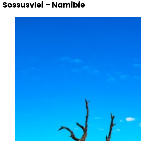
Sossusvlei – Namibie