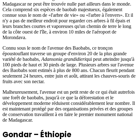
Madagascar ne peut être trouvée nulle part ailleurs dans le monde.
Cela comprend six espèces de baobab majestueux, également
connue sous le nom de «l'arbre de vie» ou «l'arbre à l'envers». Et il
n'y a pas de meilleur endroit pour regarder ces arbres à fil épais et
leurs branches courtes et vaporeuses qu'un chemin de terre le long
de la côte ouest de l'île, à environ 10 miles de l'aéroport de
Morondava.
Connu sous le nom de l'avenue des Baobabs, ce tronçon
époustouflant traverse un groupe d'environ 20 de la plus grande
variété de baobabs,
Adansonia grandidieri
qui peut atteindre jusqu'à
100 pieds de haut et 30 pieds de large. Plusieurs arbres sur l'avenue
des Baobabs sont estimés à plus de 800 ans. Chacun fleurit pendant
seulement 24 heures, entre juin et août, attirant les chauves-souris de
fruits avec son nectar.
Malheureusement, l'avenue est un petit reste de ce qui était autrefois
une forêt de baobabs, jusqu'à ce que la déforestation et le
développement moderne réduisent considérablement leur nombre. Il
est maintenant protégé par des organisations privées et des groupes
de conservation travaillent à en faire le premier monument national
de Madagascar.
Gondar – Éthiopie