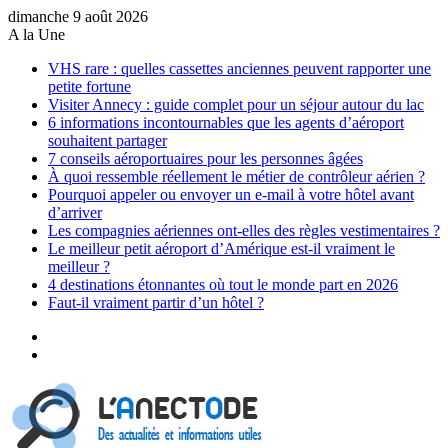
dimanche 9 août 2026
A la Une
VHS rare : quelles cassettes anciennes peuvent rapporter une
petite fortune
Visiter Annecy : guide complet pour un séjour autour du lac
6 informations incontournables que les agents d’aéroport
souhaitent partager
7 conseils aéroportuaires pour les personnes âgées
À quoi ressemble réellement le métier de contrôleur aérien ?
Pourquoi appeler ou envoyer un e-mail à votre hôtel avant
d’arriver
Les compagnies aériennes ont-elles des règles vestimentaires ?
Le meilleur petit aéroport d’Amérique est-il vraiment le
meilleur ?
4 destinations étonnantes où tout le monde part en 2026
Faut-il vraiment partir d’un hôtel ?
Sidebar
(barre
Article
latérale)
Aléatoire
Menu