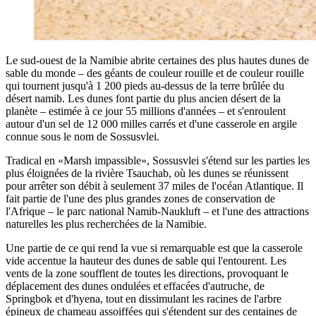
Le sud-ouest de la Namibie abrite certaines des plus hautes dunes de
sable du monde – des géants de couleur rouille et de couleur rouille
qui tournent jusqu'à 1 200 pieds au-dessus de la terre brûlée du
désert namib. Les dunes font partie du plus ancien désert de la
planète – estimée à ce jour 55 millions d'années – et s'enroulent
autour d'un sel de 12 000 milles carrés et d'une casserole en argile
connue sous le nom de Sossusvlei.
Tradical en «Marsh impassible», Sossusvlei s'étend sur les parties les
plus éloignées de la rivière Tsauchab, où les dunes se réunissent
pour arrêter son débit à seulement 37 miles de l'océan Atlantique. Il
fait partie de l'une des plus grandes zones de conservation de
l'Afrique – le parc national Namib-Naukluft – et l'une des attractions
naturelles les plus recherchées de la Namibie.
Une partie de ce qui rend la vue si remarquable est que la casserole
vide accentue la hauteur des dunes de sable qui l'entourent. Les
vents de la zone soufflent de toutes les directions, provoquant le
déplacement des dunes ondulées et effacées d'autruche, de
Springbok et d'hyena, tout en dissimulant les racines de l'arbre
épineux de chameau assoiffées qui s'étendent sur des centaines de