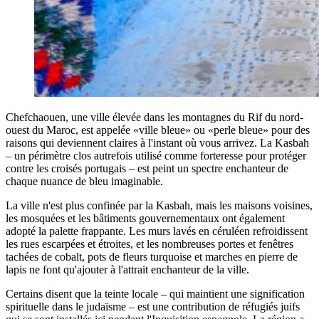
Chefchaouen, une ville élevée dans les montagnes du Rif du nord-
ouest du Maroc, est appelée «ville bleue» ou «perle bleue» pour des
raisons qui deviennent claires à l'instant où vous arrivez. La Kasbah
– un périmètre clos autrefois utilisé comme forteresse pour protéger
contre les croisés portugais – est peint un spectre enchanteur de
chaque nuance de bleu imaginable.
La ville n'est plus confinée par la Kasbah, mais les maisons voisines,
les mosquées et les bâtiments gouvernementaux ont également
adopté la palette frappante. Les murs lavés en céruléen refroidissent
les rues escarpées et étroites, et les nombreuses portes et fenêtres
tachées de cobalt, pots de fleurs turquoise et marches en pierre de
lapis ne font qu'ajouter à l'attrait enchanteur de la ville.
Certains disent que la teinte locale – qui maintient une signification
spirituelle dans le judaïsme – est une contribution de réfugiés juifs