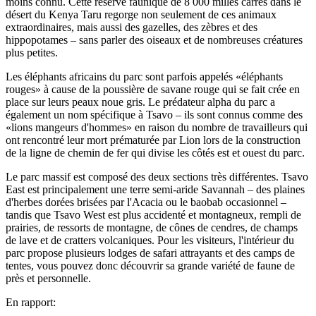
moins connu. Cette réserve faunique de 8 000 milles carrés dans le
désert du Kenya Taru regorge non seulement de ces animaux
extraordinaires, mais aussi des gazelles, des zèbres et des
hippopotames – sans parler des oiseaux et de nombreuses créatures
plus petites.
Les éléphants africains du parc sont parfois appelés «éléphants
rouges» à cause de la poussière de savane rouge qui se fait crée en
place sur leurs peaux noue gris. Le prédateur alpha du parc a
également un nom spécifique à Tsavo – ils sont connus comme des
«lions mangeurs d'hommes» en raison du nombre de travailleurs qui
ont rencontré leur mort prématurée par Lion lors de la construction
de la ligne de chemin de fer qui divise les côtés est et ouest du parc.
Le parc massif est composé des deux sections très différentes. Tsavo
East est principalement une terre semi-aride Savannah – des plaines
d'herbes dorées brisées par l'Acacia ou le baobab occasionnel –
tandis que Tsavo West est plus accidenté et montagneux, rempli de
prairies, de ressorts de montagne, de cônes de cendres, de champs
de lave et de cratters volcaniques. Pour les visiteurs, l'intérieur du
parc propose plusieurs lodges de safari attrayants et des camps de
tentes, vous pouvez donc découvrir sa grande variété de faune de
près et personnelle.
En rapport: